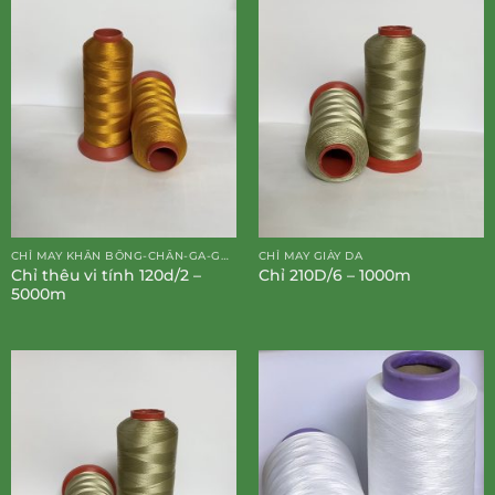
CHỈ MAY KHĂN BÔNG-CHĂN-GA-GỐI-ĐỆM
CHỈ MAY GIÀY DA
Chỉ thêu vi tính 120d/2 –
Chỉ 210D/6 – 1000m
5000m