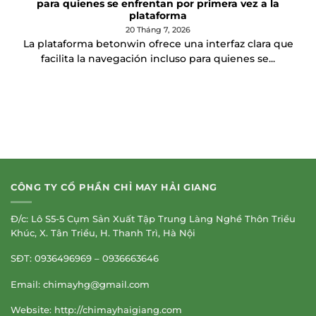
para quienes se enfrentan por primera vez a la
plataforma
20 Tháng 7, 2026
La plataforma betonwin ofrece una interfaz clara que
facilita la navegación incluso para quienes se...
CÔNG TY CỔ PHẦN CHỈ MAY HẢI GIANG
Đ/c: Lô S5-5 Cụm Sản Xuất Tập Trung Làng Nghề Thôn Triều
Khúc, X. Tân Triều, H. Thanh Trì, Hà Nội
SĐT: 0936496969 – 0936663646
Email:
chimayhg@gmail.com
Website: http://chimayhaigiang.com