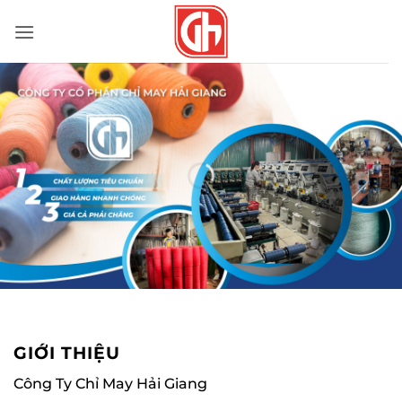
Bỏ
qua
nội
dung
GIỚI THIỆU
Công Ty Chỉ May Hải Giang