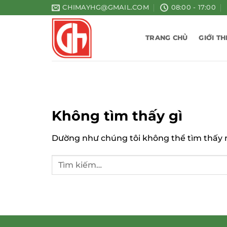
Bỏ
CHIMAYHG@GMAIL.COM
08:00 - 17:00
qua
nội
TRANG CHỦ
GIỚI TH
dung
Không tìm thấy gì
Dường như chúng tôi không thể tìm thấy nh