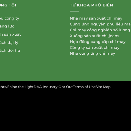
ÚNG TÔI
TỪ KHÓA PHỔ BIẾN
ệu công ty
Nhà máy sản xuất chỉ may
Cung ứng nguyên phụ liệu m
ăng lực
Chỉ may công nghiệp số lượng
nh sản xuất
Xưởng sản xuất chỉ jeans
Hợp đồng cung cấp chỉ may
ách đại lý
Công ty sản xuất chỉ may
ách đổi trả
Nhà cung ứng chỉ may
ights/Shine the LightDAA Industry Opt OutTerms of UseSite Map