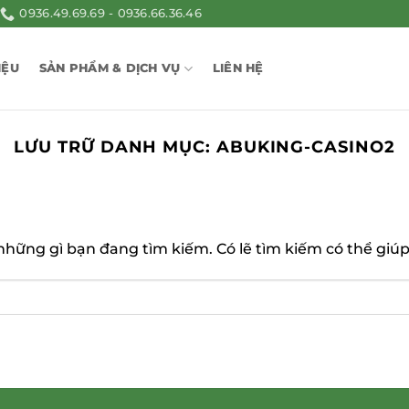
0936.49.69.69 - 0936.66.36.46
IỆU
SẢN PHẨM & DỊCH VỤ
LIÊN HỆ
LƯU TRỮ DANH MỤC:
ABUKING-CASINO2
ững gì bạn đang tìm kiếm. Có lẽ tìm kiếm có thể giúp 