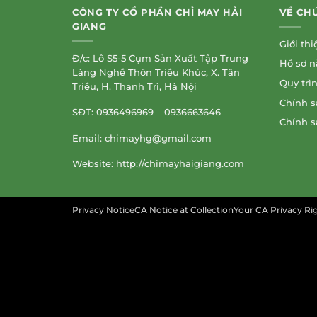
CÔNG TY CỔ PHẦN CHỈ MAY HẢI
VỀ CH
GIANG
Giới thi
Đ/c: Lô S5-5 Cụm Sản Xuất Tập Trung
Hồ sơ n
Làng Nghề Thôn Triều Khúc, X. Tân
Quy trì
Triều, H. Thanh Trì, Hà Nội
Chính s
SĐT: 0936496969 – 0936663646
Chính s
Email:
chimayhg@gmail.com
Website: http://chimayhaigiang.com
Privacy NoticeCA Notice at CollectionYour CA Privacy R