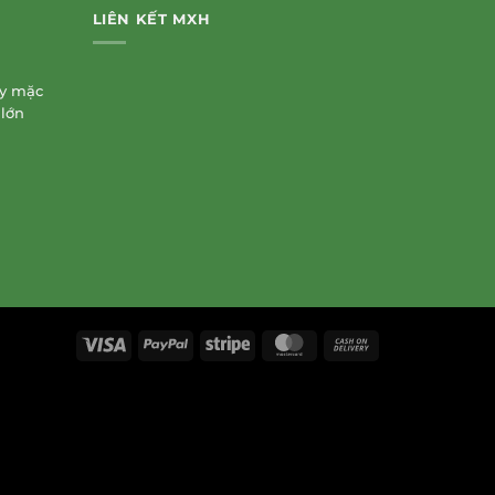
LIÊN KẾT MXH
ay mặc
 lớn
Visa
PayPal
Stripe
MasterCard
Cash
On
Delivery