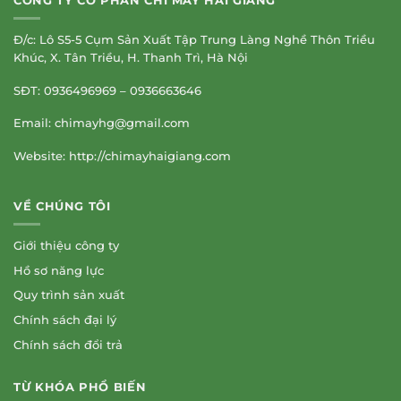
CÔNG TY CỔ PHẦN CHỈ MAY HẢI GIANG
Đ/c: Lô S5-5 Cụm Sản Xuất Tập Trung Làng Nghề Thôn Triều
Khúc, X. Tân Triều, H. Thanh Trì, Hà Nội
SĐT: 0936496969 – 0936663646
Email:
chimayhg@gmail.com
Website: http://chimayhaigiang.com
VỀ CHÚNG TÔI
Giới thiệu công ty
Hồ sơ năng lực
Quy trình sản xuất
Chính sách đại lý
Chính sách đổi trả
TỪ KHÓA PHỔ BIẾN