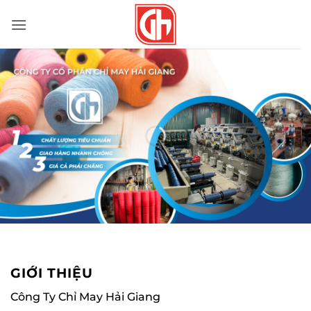
Bỏ
qua
nội
dung
GIỚI THIỆU
Công Ty Chỉ May Hải Giang