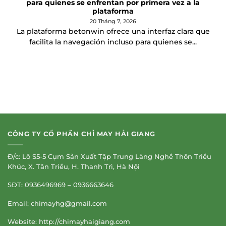
para quienes se enfrentan por primera vez a la
plataforma
20 Tháng 7, 2026
La plataforma betonwin ofrece una interfaz clara que
facilita la navegación incluso para quienes se...
CÔNG TY CỔ PHẦN CHỈ MAY HẢI GIANG
Đ/c: Lô S5-5 Cụm Sản Xuất Tập Trung Làng Nghề Thôn Triều
Khúc, X. Tân Triều, H. Thanh Trì, Hà Nội
SĐT: 0936496969 – 0936663646
Email:
chimayhg@gmail.com
Website: http://chimayhaigiang.com