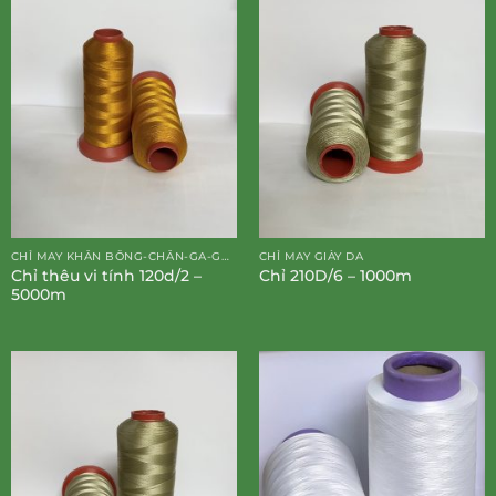
CHỈ MAY KHĂN BÔNG-CHĂN-GA-GỐI-ĐỆM
CHỈ MAY GIÀY DA
Chỉ thêu vi tính 120d/2 –
Chỉ 210D/6 – 1000m
5000m