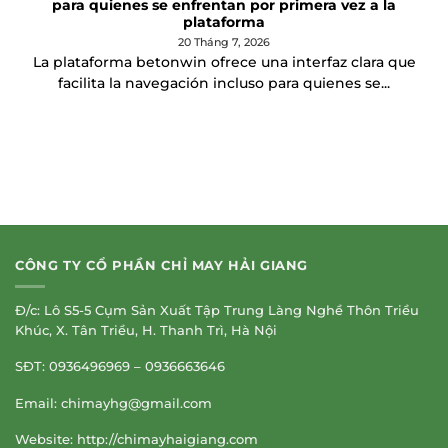
para quienes se enfrentan por primera vez a la
plataforma
20 Tháng 7, 2026
La plataforma betonwin ofrece una interfaz clara que
facilita la navegación incluso para quienes se...
CÔNG TY CỔ PHẦN CHỈ MAY HẢI GIANG
Đ/c: Lô S5-5 Cụm Sản Xuất Tập Trung Làng Nghề Thôn Triều
Khúc, X. Tân Triều, H. Thanh Trì, Hà Nội
SĐT: 0936496969 – 0936663646
Email:
chimayhg@gmail.com
Website: http://chimayhaigiang.com