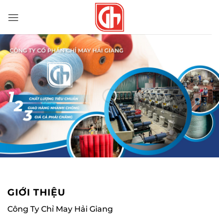
Bỏ
qua
nội
dung
GIỚI THIỆU
Công Ty Chỉ May Hải Giang