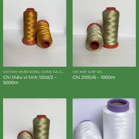
CHỈ MAY KHĂN BÔNG-CHĂN-GA-GỐI-ĐỆM
CHỈ MAY GIÀY DA
Chỉ thêu vi tính 120d/2 –
Chỉ 210D/6 – 1000m
5000m