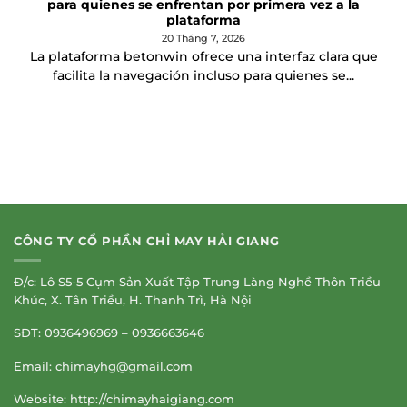
para quienes se enfrentan por primera vez a la
plataforma
20 Tháng 7, 2026
La plataforma betonwin ofrece una interfaz clara que
facilita la navegación incluso para quienes se...
CÔNG TY CỔ PHẦN CHỈ MAY HẢI GIANG
Đ/c: Lô S5-5 Cụm Sản Xuất Tập Trung Làng Nghề Thôn Triều
Khúc, X. Tân Triều, H. Thanh Trì, Hà Nội
SĐT: 0936496969 – 0936663646
Email:
chimayhg@gmail.com
Website: http://chimayhaigiang.com