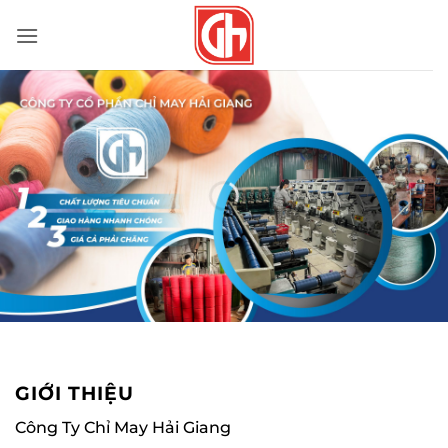
Bỏ
qua
nội
dung
GIỚI THIỆU
Công Ty Chỉ May Hải Giang