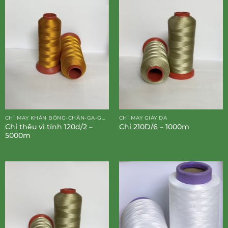
CHỈ MAY KHĂN BÔNG-CHĂN-GA-GỐI-ĐỆM
CHỈ MAY GIÀY DA
Chỉ thêu vi tính 120d/2 –
Chỉ 210D/6 – 1000m
5000m