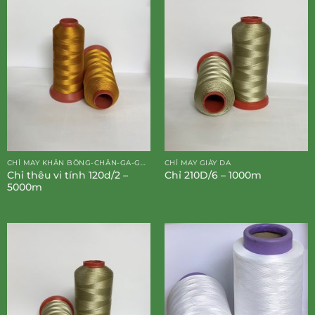
CHỈ MAY KHĂN BÔNG-CHĂN-GA-GỐI-ĐỆM
CHỈ MAY GIÀY DA
Chỉ thêu vi tính 120d/2 –
Chỉ 210D/6 – 1000m
5000m