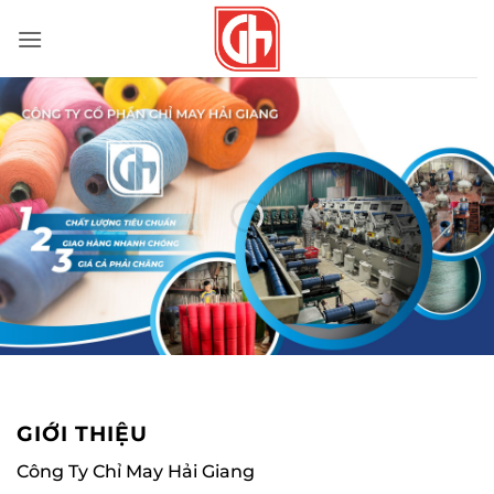
Bỏ
qua
nội
dung
GIỚI THIỆU
Công Ty Chỉ May Hải Giang