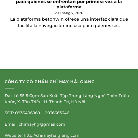
para quienes se enfrentan por primera vez a la
plataforma
20 Tháng 7, 2026
La plataforma betonwin ofrece una interfaz clara que
facilita la navegación incluso para quienes se...
CÔNG TY CỔ PHẦN CHỈ MAY HẢI GIANG
Đ/c: Lô S5-5 Cụm Sản Xuất Tập Trung Làng Nghề Thôn Triều
Khúc, X. Tân Triều, H. Thanh Trì, Hà Nội
SĐT: 0936496969 – 0936663646
Email:
chimayhg@gmail.com
Website: http://chimayhaigiang.com