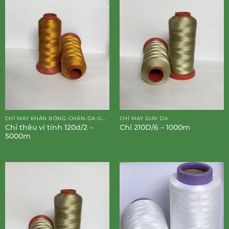
CHỈ MAY KHĂN BÔNG-CHĂN-GA-GỐI-ĐỆM
CHỈ MAY GIÀY DA
Chỉ thêu vi tính 120d/2 –
Chỉ 210D/6 – 1000m
5000m