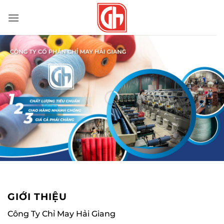
Bỏ
qua
nội
dung
GIỚI THIỆU
Công Ty Chỉ May Hải Giang