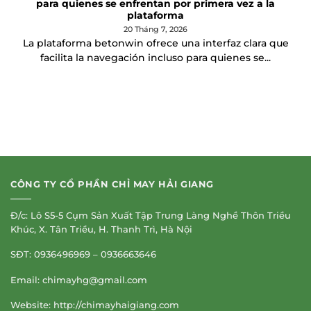
para quienes se enfrentan por primera vez a la
plataforma
20 Tháng 7, 2026
La plataforma betonwin ofrece una interfaz clara que
facilita la navegación incluso para quienes se...
CÔNG TY CỔ PHẦN CHỈ MAY HẢI GIANG
Đ/c: Lô S5-5 Cụm Sản Xuất Tập Trung Làng Nghề Thôn Triều
Khúc, X. Tân Triều, H. Thanh Trì, Hà Nội
SĐT: 0936496969 – 0936663646
Email:
chimayhg@gmail.com
Website: http://chimayhaigiang.com