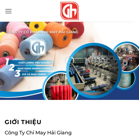
Bỏ
qua
nội
dung
GIỚI THIỆU
Công Ty Chỉ May Hải Giang