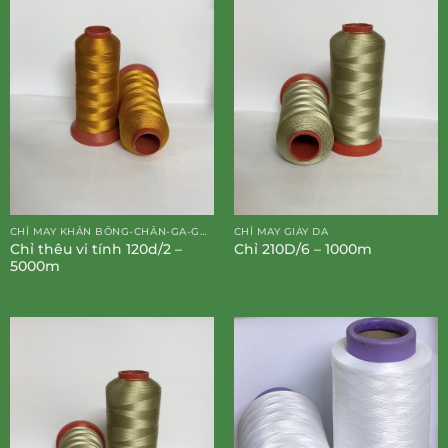
CHỈ MAY KHĂN BÔNG-CHĂN-GA-GỐI-ĐỆM
CHỈ MAY GIÀY DA
Chỉ thêu vi tính 120d/2 –
Chỉ 210D/6 – 1000m
5000m