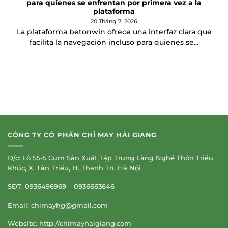
para quienes se enfrentan por primera vez a la
plataforma
20 Tháng 7, 2026
La plataforma betonwin ofrece una interfaz clara que
facilita la navegación incluso para quienes se...
CÔNG TY CỔ PHẦN CHỈ MAY HẢI GIANG
Đ/c: Lô S5-5 Cụm Sản Xuất Tập Trung Làng Nghề Thôn Triều
Khúc, X. Tân Triều, H. Thanh Trì, Hà Nội
SĐT: 0936496969 – 0936663646
Email:
chimayhg@gmail.com
Website: http://chimayhaigiang.com