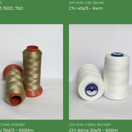
Ổ
CHỈ MAY VẢI JEANS
sổ 150D, 75D
Chỉ 40s/3 – Kem
 CÔNG NGHIỆP
CHỈ MAY CÔNG NGHIỆP
u 70d/2 – 5000m
Chỉ dóng 20s/9 – 600m