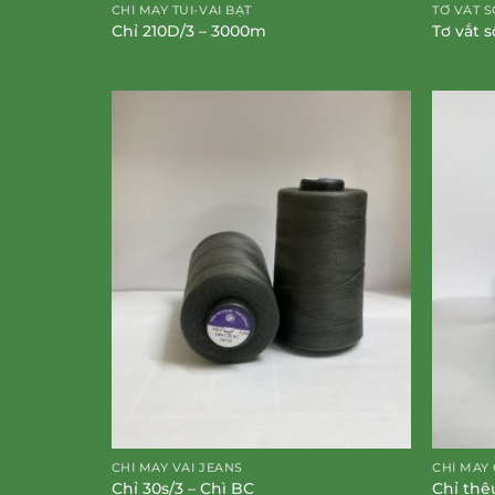
CHỈ MAY TÚI-VẢI BẠT
TƠ VẮT S
Chỉ 210D/3 – 3000m
Tơ vắt 
CHỈ MAY VẢI JEANS
CHỈ MAY
Chỉ 30s/3 – Chì BC
Chỉ thê