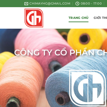
Bỏ
CHIMAYHG@GMAIL.COM
08:00 - 17:00
qua
nội
TRANG CHỦ
GIỚI TH
dung