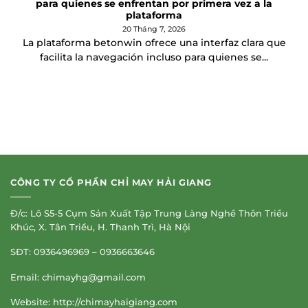
para quienes se enfrentan por primera vez a la
plataforma
20 Tháng 7, 2026
La plataforma betonwin ofrece una interfaz clara que
facilita la navegación incluso para quienes se...
CÔNG TY CỔ PHẦN CHỈ MAY HẢI GIANG
Đ/c: Lô S5-5 Cụm Sản Xuất Tập Trung Làng Nghề Thôn Triều
Khúc, X. Tân Triều, H. Thanh Trì, Hà Nội
SĐT: 0936496969 – 0936663646
Email:
chimayhg@gmail.com
Website: http://chimayhaigiang.com