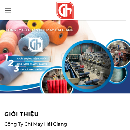
Bỏ
qua
nội
dung
GIỚI THIỆU
Công Ty Chỉ May Hải Giang