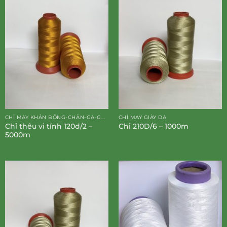
CHỈ MAY KHĂN BÔNG-CHĂN-GA-GỐI-ĐỆM
CHỈ MAY GIÀY DA
Chỉ thêu vi tính 120d/2 –
Chỉ 210D/6 – 1000m
5000m