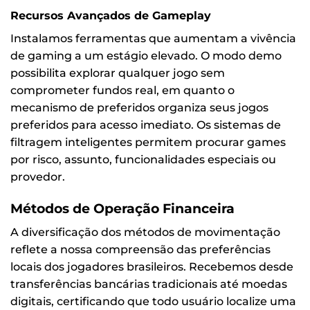
Recursos Avançados de Gameplay
Instalamos ferramentas que aumentam a vivência
de gaming a um estágio elevado. O modo demo
possibilita explorar qualquer jogo sem
comprometer fundos real, em quanto o
mecanismo de preferidos organiza seus jogos
preferidos para acesso imediato. Os sistemas de
filtragem inteligentes permitem procurar games
por risco, assunto, funcionalidades especiais ou
provedor.
Métodos de Operação Financeira
A diversificação dos métodos de movimentação
reflete a nossa compreensão das preferências
locais dos jogadores brasileiros. Recebemos desde
transferências bancárias tradicionais até moedas
digitais, certificando que todo usuário localize uma