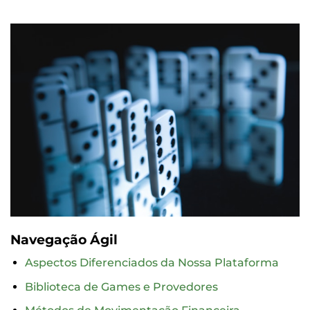
Navegação Ágil
Aspectos Diferenciados da Nossa Plataforma
Biblioteca de Games e Provedores