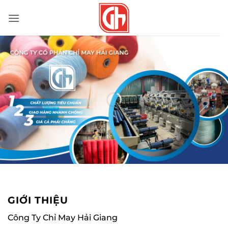
Bỏ
qua
nội
dung
GIỚI THIỆU
Công Ty Chỉ May Hải Giang