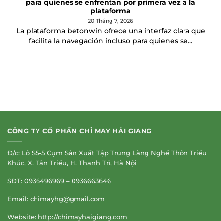
para quienes se enfrentan por primera vez a la
plataforma
20 Tháng 7, 2026
La plataforma betonwin ofrece una interfaz clara que
facilita la navegación incluso para quienes se...
CÔNG TY CỔ PHẦN CHỈ MAY HẢI GIANG
Đ/c: Lô S5-5 Cụm Sản Xuất Tập Trung Làng Nghề Thôn Triều
Khúc, X. Tân Triều, H. Thanh Trì, Hà Nội
SĐT: 0936496969 – 0936663646
Email:
chimayhg@gmail.com
Website: http://chimayhaigiang.com