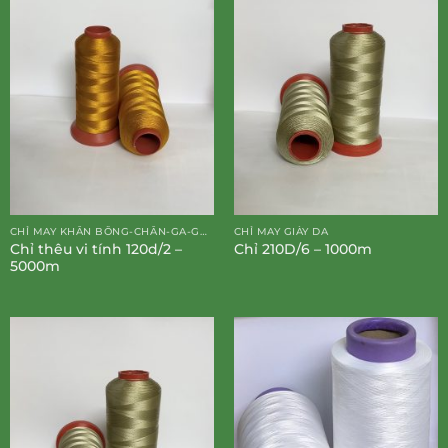
CHỈ MAY KHĂN BÔNG-CHĂN-GA-GỐI-ĐỆM
CHỈ MAY GIÀY DA
Chỉ thêu vi tính 120d/2 –
Chỉ 210D/6 – 1000m
5000m