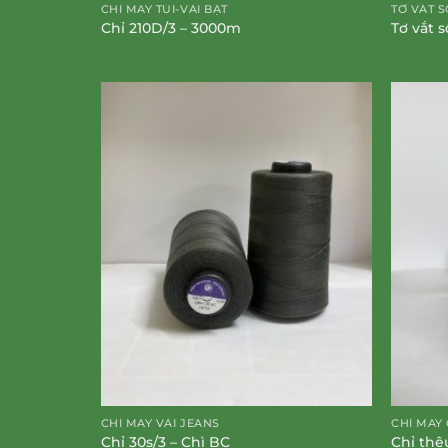
CHỈ MAY TÚI-VẢI BẠT
TƠ VẮT S
Chỉ 210D/3 – 3000m
Tơ vắt 
CHỈ MAY VẢI JEANS
CHỈ MAY
Chỉ 30s/3 – Chì BC
Chỉ thê