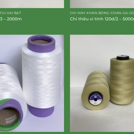
TÚI-VẢI BẠT
CHỈ MAY KHĂN BÔNG-CHĂN-GA-G
/3 – 2000m
Chỉ thêu vi tính 120d/2 – 500