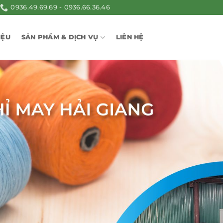
0936.49.69.69 - 0936.66.36.46
IỆU
SẢN PHẨM & DỊCH VỤ
LIÊN HỆ