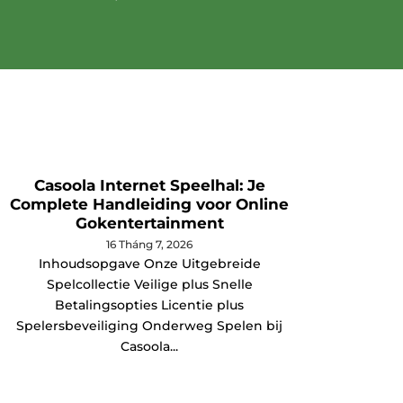
Casoola Internet Speelhal: Je
Poró
Complete Handleiding voor Online
Gokentertainment
Jak Po
16 Tháng 7, 2026
Inhoudsopgave Onze Uitgebreide
tle mię
Spelcollectie Veilige plus Snelle
Betalingsopties Licentie plus
Spelersbeveiliging Onderweg Spelen bij
Casoola...