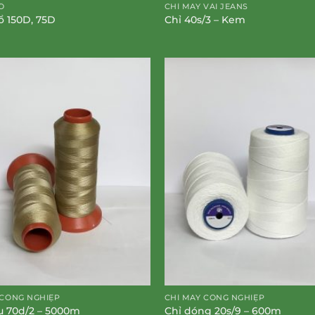
Ổ
CHỈ MAY VẢI JEANS
sổ 150D, 75D
Chỉ 40s/3 – Kem
 CÔNG NGHIỆP
CHỈ MAY CÔNG NGHIỆP
u 70d/2 – 5000m
Chỉ dóng 20s/9 – 600m