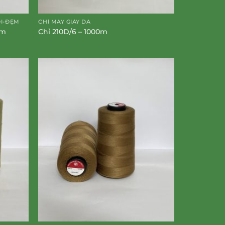
ỐI-ĐỆM
CHỈ MAY GIÀY DA
0m
Chỉ 210D/6 – 1000m