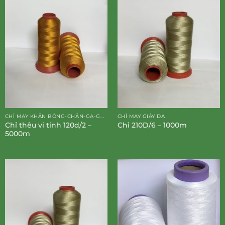
CHỈ MAY KHĂN BÔNG-CHĂN-GA-GỐI-ĐỆM
CHỈ MAY GIÀY DA
Chỉ thêu vi tính 120d/2 –
Chỉ 210D/6 – 1000m
5000m