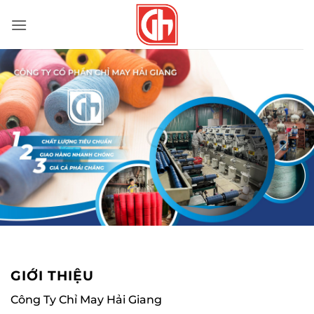
Bỏ
qua
nội
dung
GIỚI THIỆU
Công Ty Chỉ May Hải Giang