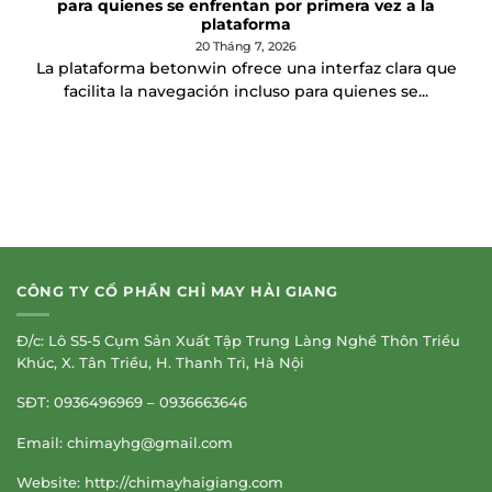
para quienes se enfrentan por primera vez a la
plataforma
20 Tháng 7, 2026
La plataforma betonwin ofrece una interfaz clara que
facilita la navegación incluso para quienes se...
CÔNG TY CỔ PHẦN CHỈ MAY HẢI GIANG
Đ/c: Lô S5-5 Cụm Sản Xuất Tập Trung Làng Nghề Thôn Triều
Khúc, X. Tân Triều, H. Thanh Trì, Hà Nội
SĐT: 0936496969 – 0936663646
Email:
chimayhg@gmail.com
Website: http://chimayhaigiang.com