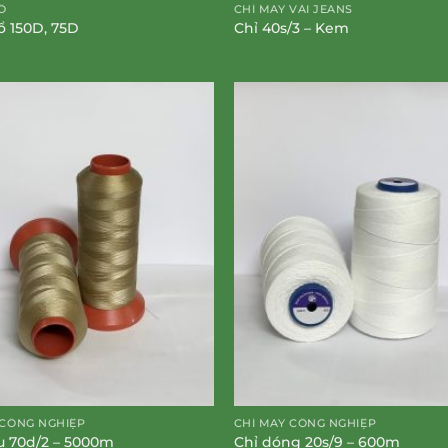
Ổ
CHỈ MAY VẢI JEANS
sổ 150D, 75D
Chỉ 40s/3 – Kem
 CÔNG NGHIỆP
CHỈ MAY CÔNG NGHIỆP
u 70d/2 – 5000m
Chỉ dóng 20s/9 – 600m