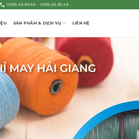
0936.49.69.69 - 0936.66.36.46
IỆU
SẢN PHẨM & DỊCH VỤ
LIÊN HỆ