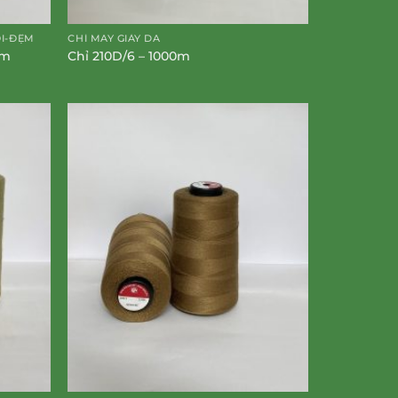
ỐI-ĐỆM
CHỈ MAY GIÀY DA
0m
Chỉ 210D/6 – 1000m