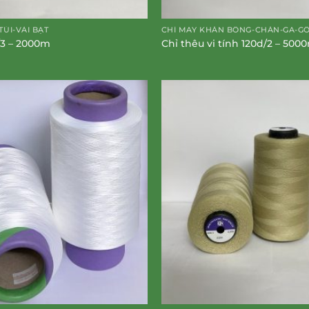
TÚI-VẢI BẠT
CHỈ MAY KHĂN BÔNG-CHĂN-GA-G
/3 – 2000m
Chỉ thêu vi tính 120d/2 – 500