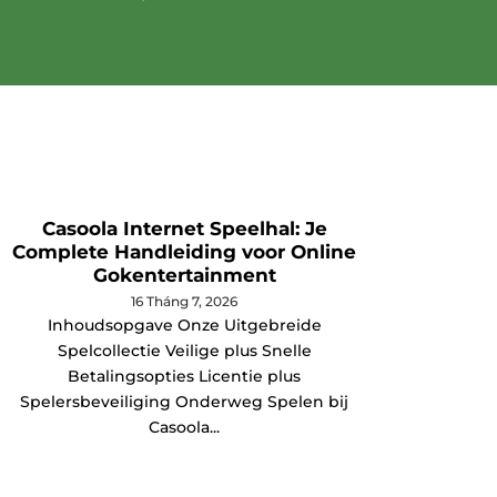
Casoola Internet Speelhal: Je
Poró
Complete Handleiding voor Online
Gokentertainment
Jak Po
16 Tháng 7, 2026
Inhoudsopgave Onze Uitgebreide
tle mię
Spelcollectie Veilige plus Snelle
Betalingsopties Licentie plus
Spelersbeveiliging Onderweg Spelen bij
Casoola...