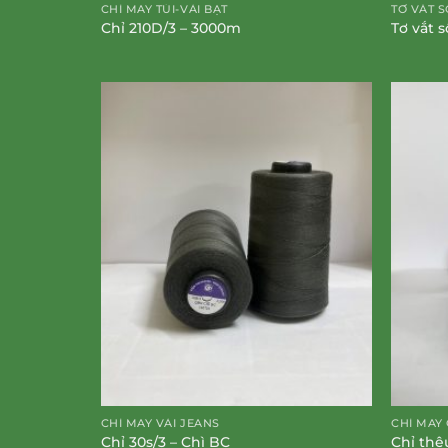
CHỈ MAY TÚI-VẢI BẠT
TƠ VẮT S
Chỉ 210D/3 – 3000m
Tơ vắt 
CHỈ MAY VẢI JEANS
CHỈ MAY
Chỉ 30s/3 – Chì BC
Chỉ thê