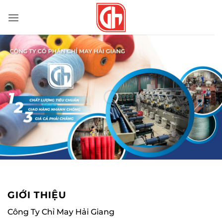
Bỏ
qua
nội
dung
GIỚI THIỆU
Công Ty Chỉ May Hải Giang