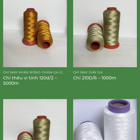
CHỈ MAY KHĂN BÔNG-CHĂN-GA-GỐI-ĐỆM
CHỈ MAY GIÀY DA
Chỉ thêu vi tính 120d/2 –
Chỉ 210D/6 – 1000m
5000m