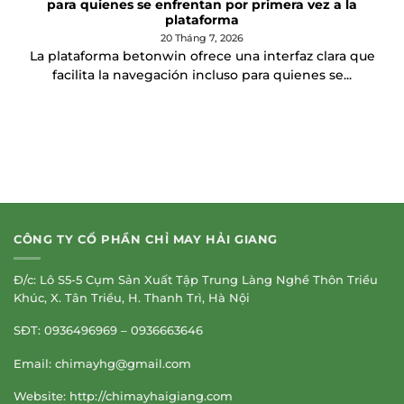
para quienes se enfrentan por primera vez a la
plataforma
20 Tháng 7, 2026
La plataforma betonwin ofrece una interfaz clara que
facilita la navegación incluso para quienes se...
CÔNG TY CỔ PHẦN CHỈ MAY HẢI GIANG
Đ/c: Lô S5-5 Cụm Sản Xuất Tập Trung Làng Nghề Thôn Triều
Khúc, X. Tân Triều, H. Thanh Trì, Hà Nội
SĐT: 0936496969 – 0936663646
Email:
chimayhg@gmail.com
Website: http://chimayhaigiang.com