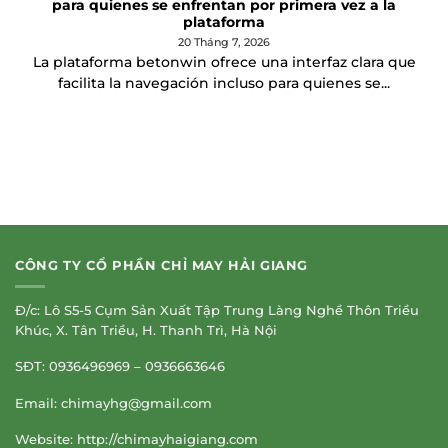
para quienes se enfrentan por primera vez a la
plataforma
20 Tháng 7, 2026
La plataforma betonwin ofrece una interfaz clara que
facilita la navegación incluso para quienes se...
CÔNG TY CỔ PHẦN CHỈ MAY HẢI GIANG
Đ/c: Lô S5-5 Cụm Sản Xuất Tập Trung Làng Nghề Thôn Triều
Khúc, X. Tân Triều, H. Thanh Trì, Hà Nội
SĐT: 0936496969 – 0936663646
Email:
chimayhg@gmail.com
Website: http://chimayhaigiang.com