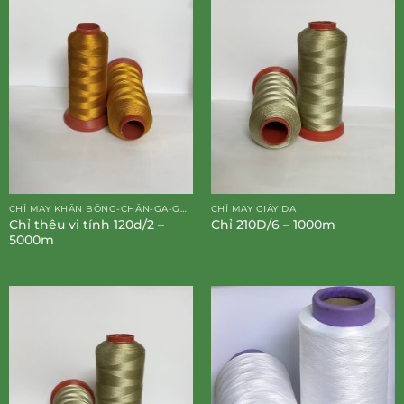
CHỈ MAY KHĂN BÔNG-CHĂN-GA-GỐI-ĐỆM
CHỈ MAY GIÀY DA
Chỉ thêu vi tính 120d/2 –
Chỉ 210D/6 – 1000m
5000m