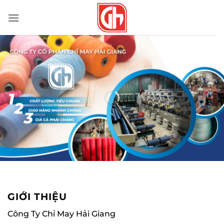
Bỏ
qua
nội
dung
GIỚI THIỆU
Công Ty Chỉ May Hải Giang