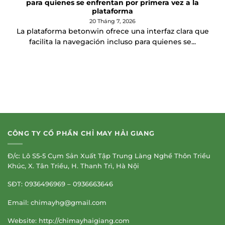
para quienes se enfrentan por primera vez a la
plataforma
20 Tháng 7, 2026
La plataforma betonwin ofrece una interfaz clara que
facilita la navegación incluso para quienes se...
CÔNG TY CỔ PHẦN CHỈ MAY HẢI GIANG
Đ/c: Lô S5-5 Cụm Sản Xuất Tập Trung Làng Nghề Thôn Triều
Khúc, X. Tân Triều, H. Thanh Trì, Hà Nội
SĐT: 0936496969 – 0936663646
Email:
chimayhg@gmail.com
Website: http://chimayhaigiang.com