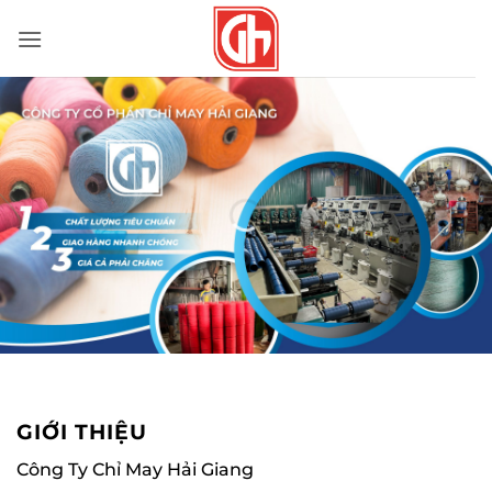
Bỏ
qua
nội
dung
GIỚI THIỆU
Công Ty Chỉ May Hải Giang