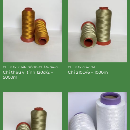
CHỈ MAY KHĂN BÔNG-CHĂN-GA-GỐI-ĐỆM
CHỈ MAY GIÀY DA
Chỉ thêu vi tính 120d/2 –
Chỉ 210D/6 – 1000m
5000m