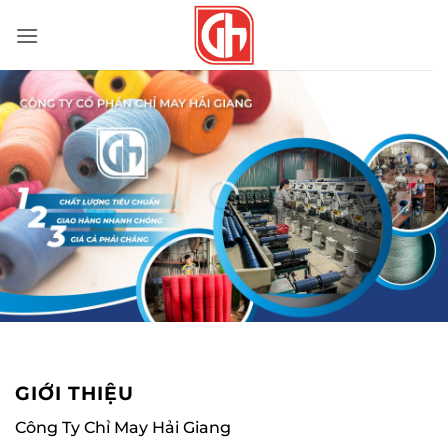
Bỏ
qua
nội
dung
GIỚI THIỆU
Công Ty Chỉ May Hải Giang