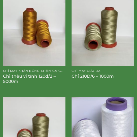
CHỈ MAY KHĂN BÔNG-CHĂN-GA-GỐI-ĐỆM
CHỈ MAY GIÀY DA
Chỉ thêu vi tính 120d/2 –
Chỉ 210D/6 – 1000m
5000m