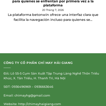
para quienes se enfrentan por primera vez a la
plataforma
20 Tháng 7, 2026
La plataforma betonwin ofrece una interfaz clara que
facilita la navegación incluso para quienes se...
CÔNG TY CỔ PHẦN CHỈ MAY HẢI GIANG
Đ/c: Lô S5-5 Cụm Sản Xuất Tập Trung Làng Nghề Thôn Triều
Khúc, X. Tân Triều, H. Thanh Trì, Hà Nội
SĐT: 0936496969 – 0936663646
Email:
chimayhg@gmail.com
Website: http://chimayhaigiang.com