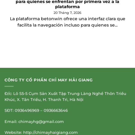
para quienes se enfrentan por primera vez a la
plataforma
20 Tháng 7, 2026
La plataforma betonwin ofrece una interfaz clara que
facilita la navegación incluso para quienes se...
CÔNG TY CỔ PHẦN CHỈ MAY HẢI GIANG
Đ/c: Lô S5-5 Cụm Sản Xuất Tập Trung Làng Nghề Thôn Triều
Khúc, X. Tân Triều, H. Thanh Trì, Hà Nội
SĐT: 0936496969 – 0936663646
Email:
chimayhg@gmail.com
Website: http://chimayhaigiang.com