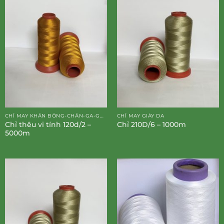
CHỈ MAY KHĂN BÔNG-CHĂN-GA-GỐI-ĐỆM
CHỈ MAY GIÀY DA
Chỉ thêu vi tính 120d/2 –
Chỉ 210D/6 – 1000m
5000m