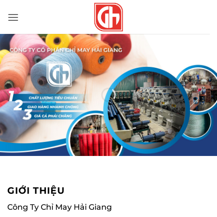
Bỏ
qua
nội
dung
GIỚI THIỆU
Công Ty Chỉ May Hải Giang