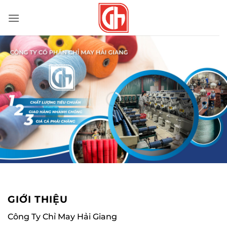
Bỏ
qua
nội
dung
GIỚI THIỆU
Công Ty Chỉ May Hải Giang