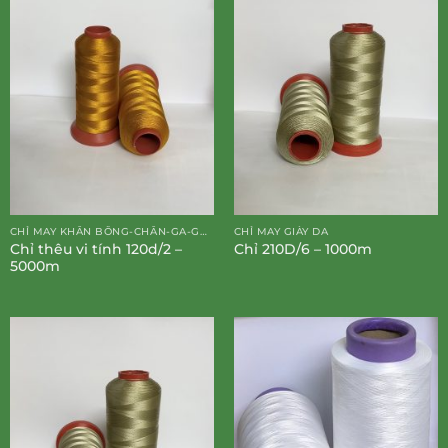
CHỈ MAY KHĂN BÔNG-CHĂN-GA-GỐI-ĐỆM
CHỈ MAY GIÀY DA
Chỉ thêu vi tính 120d/2 –
Chỉ 210D/6 – 1000m
5000m