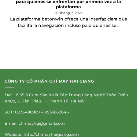
para quienes se enfrentan por primera vez a la
plataforma
20 Tháng 7, 2026
La plataforma betonwin ofrece una interfaz clara que
facilita la navegación incluso para quienes se...
CÔNG TY CỔ PHẦN CHỈ MAY HẢI GIANG
Đ/c: Lô S5-5 Cụm Sản Xuất Tập Trung Làng Nghề Thôn Triều
Khúc, X. Tân Triều, H. Thanh Trì, Hà Nội
SĐT: 0936496969 – 0936663646
Email:
chimayhg@gmail.com
Website: http://chimayhaigiang.com