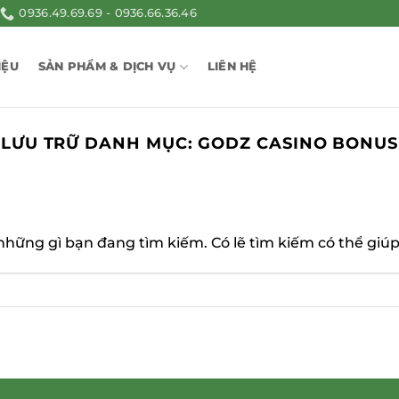
0936.49.69.69 - 0936.66.36.46
IỆU
SẢN PHẨM & DỊCH VỤ
LIÊN HỆ
LƯU TRỮ DANH MỤC:
GODZ CASINO BONUS
ững gì bạn đang tìm kiếm. Có lẽ tìm kiếm có thể giúp 