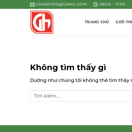
Bỏ
CHIMAYHG@GMAIL.COM
08:00 - 17:00
qua
nội
TRANG CHỦ
GIỚI TH
dung
Không tìm thấy gì
Dường như chúng tôi không thể tìm thấy nh