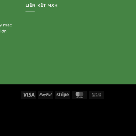
LIÊN KẾT MXH
ay mặc
 lớn
Visa
PayPal
Stripe
MasterCard
Cash
On
Delivery