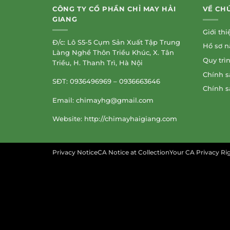
CÔNG TY CỔ PHẦN CHỈ MAY HẢI
VỀ CH
GIANG
Giới thi
Đ/c: Lô S5-5 Cụm Sản Xuất Tập Trung
Hồ sơ n
Làng Nghề Thôn Triều Khúc, X. Tân
Quy trì
Triều, H. Thanh Trì, Hà Nội
Chính s
SĐT: 0936496969 – 0936663646
Chính s
Email:
chimayhg@gmail.com
Website: http://chimayhaigiang.com
Privacy NoticeCA Notice at CollectionYour CA Privacy R