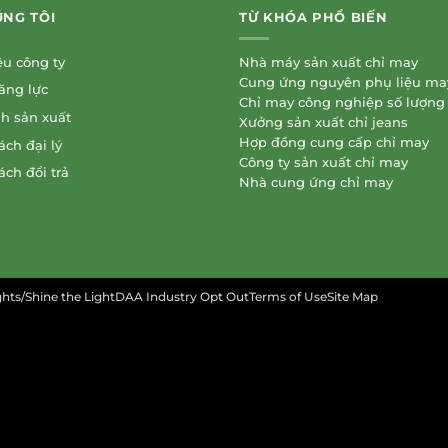
ÚNG TÔI
TỪ KHÓA PHỔ BIẾN
ệu công ty
Nhà máy sản xuất chỉ may
Cung ứng nguyên phụ liệu m
ăng lực
Chỉ may công nghiệp số lượng
nh sản xuất
Xưởng sản xuất chỉ jeans
Hợp đồng cung cấp chỉ may
ách đại lý
Công ty sản xuất chỉ may
ách đổi trả
Nhà cung ứng chỉ may
ights/Shine the LightDAA Industry Opt OutTerms of UseSite Map