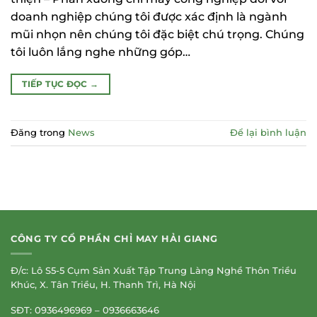
doanh nghiệp chúng tôi được xác định là ngành
mũi nhọn nên chúng tôi đặc biệt chú trọng. Chúng
tôi luôn lắng nghe những góp…
TIẾP TỤC ĐỌC
→
Đăng trong
News
Để lại bình luận
CÔNG TY CỔ PHẦN CHỈ MAY HẢI GIANG
Đ/c: Lô S5-5 Cụm Sản Xuất Tập Trung Làng Nghề Thôn Triều
Khúc, X. Tân Triều, H. Thanh Trì, Hà Nội
SĐT: 0936496969 – 0936663646