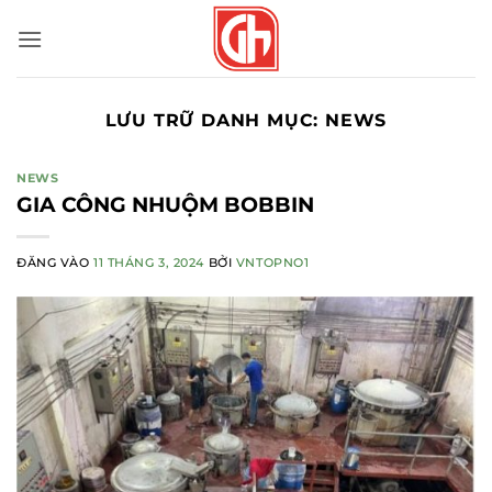
Bỏ
qua
nội
dung
LƯU TRỮ DANH MỤC:
NEWS
NEWS
GIA CÔNG NHUỘM BOBBIN
ĐĂNG VÀO
11 THÁNG 3, 2024
BỞI
VNTOPNO1