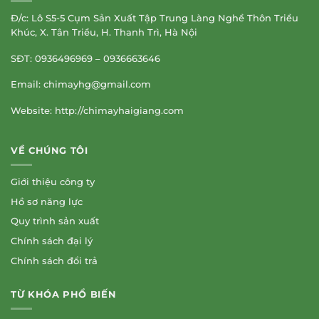
Đ/c: Lô S5-5 Cụm Sản Xuất Tập Trung Làng Nghề Thôn Triều
Khúc, X. Tân Triều, H. Thanh Trì, Hà Nội
SĐT: 0936496969 – 0936663646
Email:
chimayhg@gmail.com
Website: http://chimayhaigiang.com
VỀ CHÚNG TÔI
Giới thiệu công ty
Hồ sơ năng lực
Quy trình sản xuất
Chính sách đại lý
Chính sách đổi trả
TỪ KHÓA PHỔ BIẾN