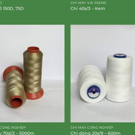
Ổ
CHỈ MAY VẢI JEANS
sổ 150D, 75D
Chỉ 40s/3 – Kem
 CÔNG NGHIỆP
CHỈ MAY CÔNG NGHIỆP
u 70d/2 – 5000m
Chỉ dóng 20s/9 – 600m