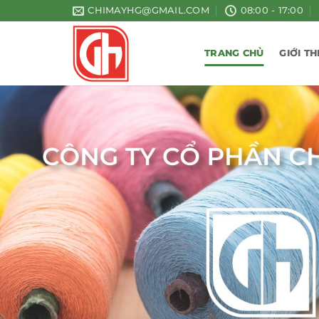
Bỏ
CHIMAYHG@GMAIL.COM
08:00 - 17:00
qua
nội
TRANG CHỦ
GIỚI TH
dung