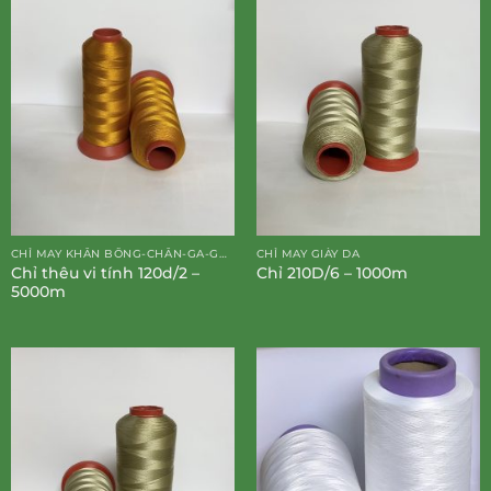
CHỈ MAY KHĂN BÔNG-CHĂN-GA-GỐI-ĐỆM
CHỈ MAY GIÀY DA
Chỉ thêu vi tính 120d/2 –
Chỉ 210D/6 – 1000m
5000m