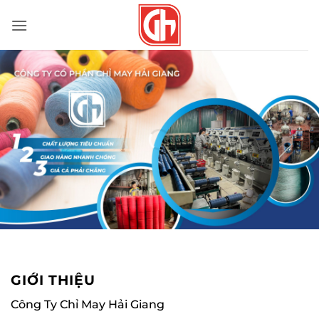
Bỏ
qua
nội
dung
GIỚI THIỆU
Công Ty Chỉ May Hải Giang