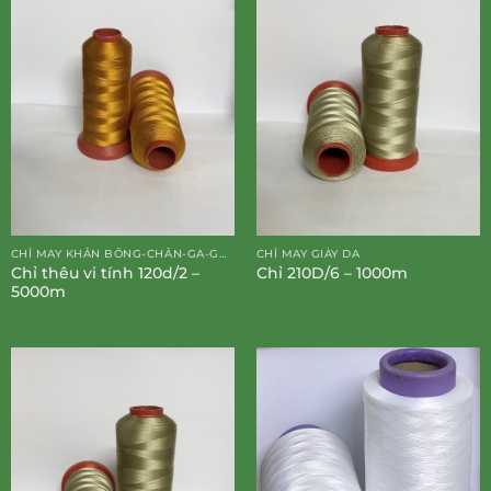
CHỈ MAY KHĂN BÔNG-CHĂN-GA-GỐI-ĐỆM
CHỈ MAY GIÀY DA
Chỉ thêu vi tính 120d/2 –
Chỉ 210D/6 – 1000m
5000m