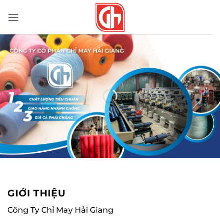
Bỏ
qua
nội
dung
GIỚI THIỆU
Công Ty Chỉ May Hải Giang