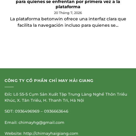
para quienes se enfrentan por primera vez a la
plataforma
20 Tháng 7, 2026
La plataforma betonwin ofrece una interfaz clara que
facilita la navegación incluso para quienes se...
CÔNG TY CỔ PHẦN CHỈ MAY HẢI GIANG
Đ/c: Lô S5-5 Cụm Sản Xuất Tập Trung Làng Nghề Thôn Triều
Khúc, X. Tân Triều, H. Thanh Trì, Hà Nội
SĐT: 0936496969 – 0936663646
Email:
chimayhg@gmail.com
Website: http://chimayhaigiang.com