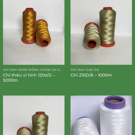
CHỈ MAY KHĂN BÔNG-CHĂN-GA-GỐI-ĐỆM
CHỈ MAY GIÀY DA
Chỉ thêu vi tính 120d/2 –
Chỉ 210D/6 – 1000m
5000m