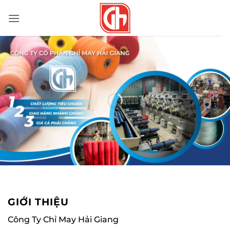
Bỏ
qua
nội
dung
GIỚI THIỆU
Công Ty Chỉ May Hải Giang