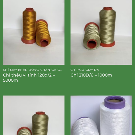
CHỈ MAY KHĂN BÔNG-CHĂN-GA-GỐI-ĐỆM
CHỈ MAY GIÀY DA
Chỉ thêu vi tính 120d/2 –
Chỉ 210D/6 – 1000m
5000m