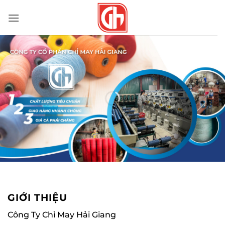
Bỏ
qua
nội
dung
GIỚI THIỆU
Công Ty Chỉ May Hải Giang