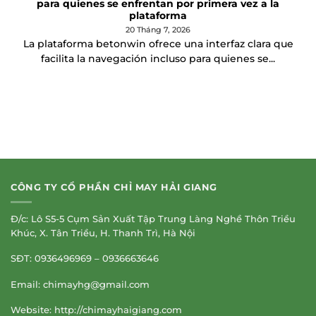
para quienes se enfrentan por primera vez a la
plataforma
20 Tháng 7, 2026
La plataforma betonwin ofrece una interfaz clara que
facilita la navegación incluso para quienes se...
CÔNG TY CỔ PHẦN CHỈ MAY HẢI GIANG
Đ/c: Lô S5-5 Cụm Sản Xuất Tập Trung Làng Nghề Thôn Triều
Khúc, X. Tân Triều, H. Thanh Trì, Hà Nội
SĐT: 0936496969 – 0936663646
Email:
chimayhg@gmail.com
Website: http://chimayhaigiang.com