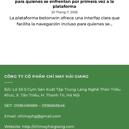
para quienes se enfrentan por primera vez a la
plataforma
20 Tháng 7, 2026
La plataforma betonwin ofrece una interfaz clara que
facilita la navegación incluso para quienes se...
CÔNG TY CỔ PHẦN CHỈ MAY HẢI GIANG
Đ/c: Lô S5-5 Cụm Sản Xuất Tập Trung Làng Nghề Thôn Triều
Khúc, X. Tân Triều, H. Thanh Trì, Hà Nội
SĐT: 0936496969 – 0936663646
Email:
chimayhg@gmail.com
Website: http://chimayhaigiang.com