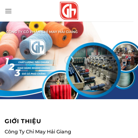
Bỏ
qua
nội
dung
GIỚI THIỆU
Công Ty Chỉ May Hải Giang