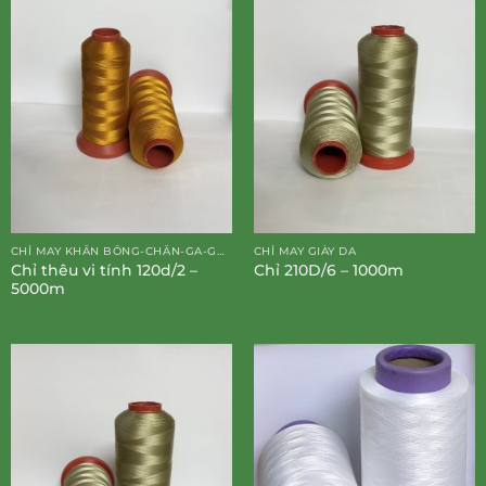
CHỈ MAY KHĂN BÔNG-CHĂN-GA-GỐI-ĐỆM
CHỈ MAY GIÀY DA
Chỉ thêu vi tính 120d/2 –
Chỉ 210D/6 – 1000m
5000m