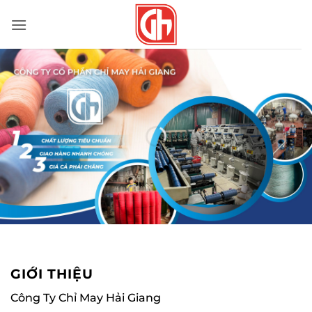
Bỏ
qua
nội
dung
GIỚI THIỆU
Công Ty Chỉ May Hải Giang