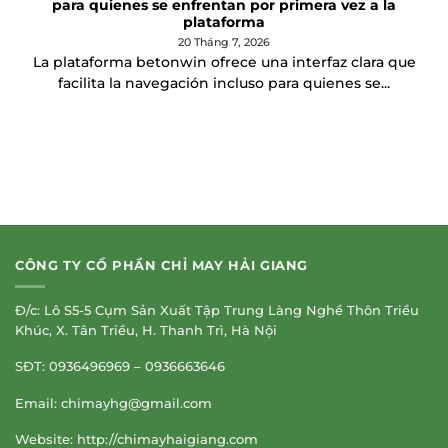
para quienes se enfrentan por primera vez a la
plataforma
20 Tháng 7, 2026
La plataforma betonwin ofrece una interfaz clara que
facilita la navegación incluso para quienes se...
CÔNG TY CỔ PHẦN CHỈ MAY HẢI GIANG
Đ/c: Lô S5-5 Cụm Sản Xuất Tập Trung Làng Nghề Thôn Triều
Khúc, X. Tân Triều, H. Thanh Trì, Hà Nội
SĐT: 0936496969 – 0936663646
Email:
chimayhg@gmail.com
Website: http://chimayhaigiang.com