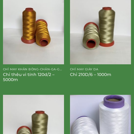
CHỈ MAY KHĂN BÔNG-CHĂN-GA-GỐI-ĐỆM
CHỈ MAY GIÀY DA
Chỉ thêu vi tính 120d/2 –
Chỉ 210D/6 – 1000m
5000m