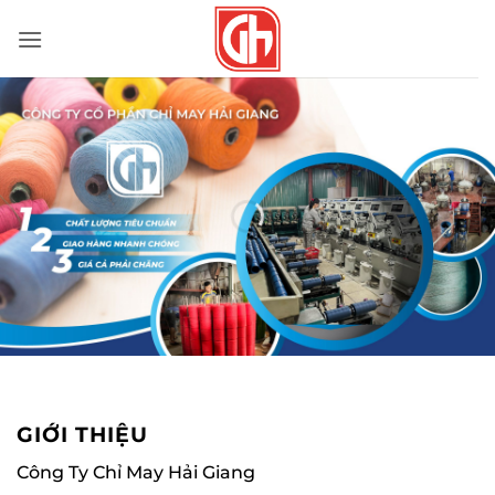
Bỏ
qua
nội
dung
GIỚI THIỆU
Công Ty Chỉ May Hải Giang