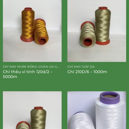
CHỈ MAY KHĂN BÔNG-CHĂN-GA-GỐI-ĐỆM
CHỈ MAY GIÀY DA
Chỉ thêu vi tính 120d/2 –
Chỉ 210D/6 – 1000m
5000m