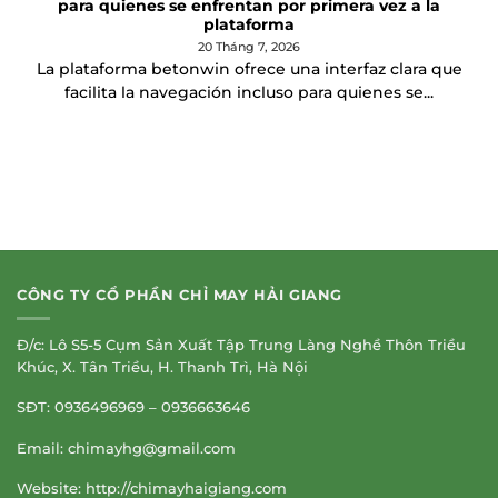
para quienes se enfrentan por primera vez a la
plataforma
20 Tháng 7, 2026
La plataforma betonwin ofrece una interfaz clara que
facilita la navegación incluso para quienes se...
CÔNG TY CỔ PHẦN CHỈ MAY HẢI GIANG
Đ/c: Lô S5-5 Cụm Sản Xuất Tập Trung Làng Nghề Thôn Triều
Khúc, X. Tân Triều, H. Thanh Trì, Hà Nội
SĐT: 0936496969 – 0936663646
Email:
chimayhg@gmail.com
Website: http://chimayhaigiang.com