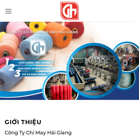
Bỏ
qua
nội
dung
GIỚI THIỆU
Công Ty Chỉ May Hải Giang