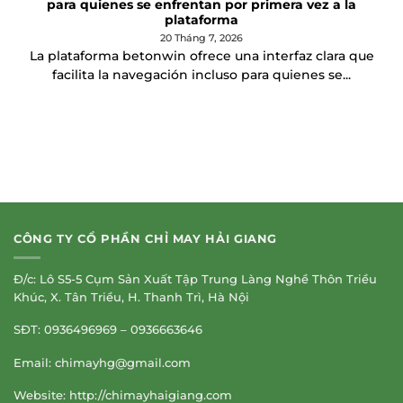
para quienes se enfrentan por primera vez a la
plataforma
20 Tháng 7, 2026
La plataforma betonwin ofrece una interfaz clara que
facilita la navegación incluso para quienes se...
CÔNG TY CỔ PHẦN CHỈ MAY HẢI GIANG
Đ/c: Lô S5-5 Cụm Sản Xuất Tập Trung Làng Nghề Thôn Triều
Khúc, X. Tân Triều, H. Thanh Trì, Hà Nội
SĐT: 0936496969 – 0936663646
Email:
chimayhg@gmail.com
Website: http://chimayhaigiang.com