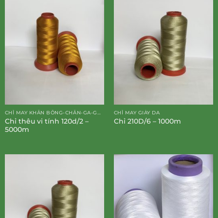
CHỈ MAY KHĂN BÔNG-CHĂN-GA-GỐI-ĐỆM
CHỈ MAY GIÀY DA
Chỉ thêu vi tính 120d/2 –
Chỉ 210D/6 – 1000m
5000m