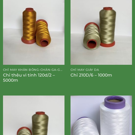
CHỈ MAY KHĂN BÔNG-CHĂN-GA-GỐI-ĐỆM
CHỈ MAY GIÀY DA
Chỉ thêu vi tính 120d/2 –
Chỉ 210D/6 – 1000m
5000m