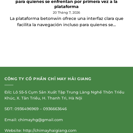
para quienes se enfrentan por primera vez a la
plataforma
20 Tháng 7, 2026
La plataforma betonwin ofrece una interfaz clara que
facilita la navegación incluso para quienes se...
CÔNG TY CỔ PHẦN CHỈ MAY HẢI GIANG
Đ/c: Lô S5-5 Cụm Sản Xuất Tập Trung Làng Nghề Thôn Triều
Khúc, X. Tân Triều, H. Thanh Trì, Hà Nội
SĐT: 0936496969 – 0936663646
Email:
chimayhg@gmail.com
Website: http://chimayhaigiang.com