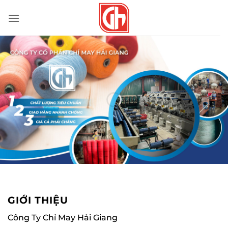
Bỏ
qua
nội
dung
GIỚI THIỆU
Công Ty Chỉ May Hải Giang