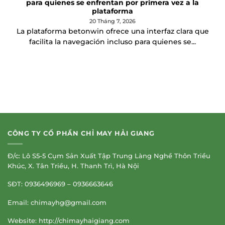
para quienes se enfrentan por primera vez a la
plataforma
20 Tháng 7, 2026
La plataforma betonwin ofrece una interfaz clara que
facilita la navegación incluso para quienes se...
CÔNG TY CỔ PHẦN CHỈ MAY HẢI GIANG
Đ/c: Lô S5-5 Cụm Sản Xuất Tập Trung Làng Nghề Thôn Triều
Khúc, X. Tân Triều, H. Thanh Trì, Hà Nội
SĐT: 0936496969 – 0936663646
Email:
chimayhg@gmail.com
Website: http://chimayhaigiang.com