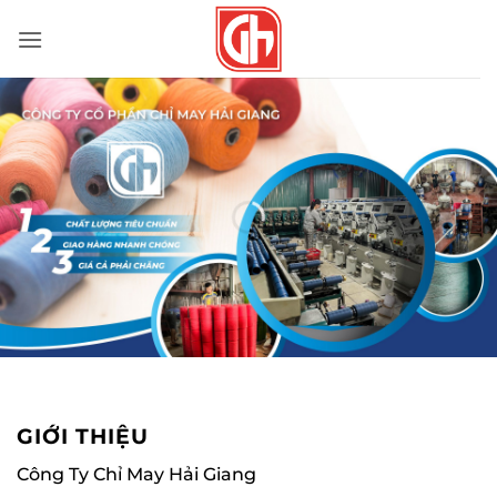
Bỏ
qua
nội
dung
GIỚI THIỆU
Công Ty Chỉ May Hải Giang