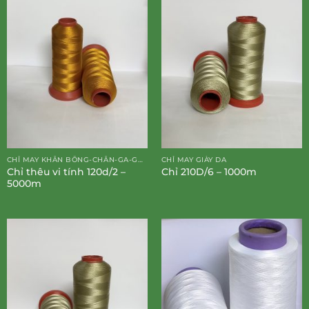
CHỈ MAY KHĂN BÔNG-CHĂN-GA-GỐI-ĐỆM
CHỈ MAY GIÀY DA
Chỉ thêu vi tính 120d/2 –
Chỉ 210D/6 – 1000m
5000m