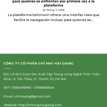
para quienes se enfrentan por primera vez a la
plataforma
20 Tháng 7, 2026
La plataforma betonwin ofrece una interfaz clara que
facilita la navegación incluso para quienes se...
CÔNG TY CỔ PHẦN CHỈ MAY HẢI GIANG
Đ/c: Lô S5-5 Cụm Sản Xuất Tập Trung Làng Nghề Thôn Triều
Khúc, X. Tân Triều, H. Thanh Trì, Hà Nội
SĐT: 0936496969 – 0936663646
Email:
chimayhg@gmail.com
Website: http://chimayhaigiang.com