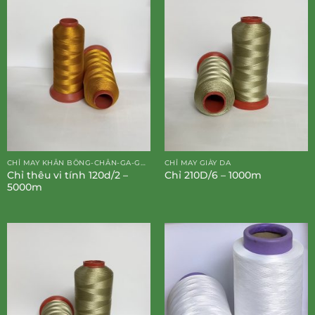
CHỈ MAY KHĂN BÔNG-CHĂN-GA-GỐI-ĐỆM
CHỈ MAY GIÀY DA
Chỉ thêu vi tính 120d/2 –
Chỉ 210D/6 – 1000m
5000m