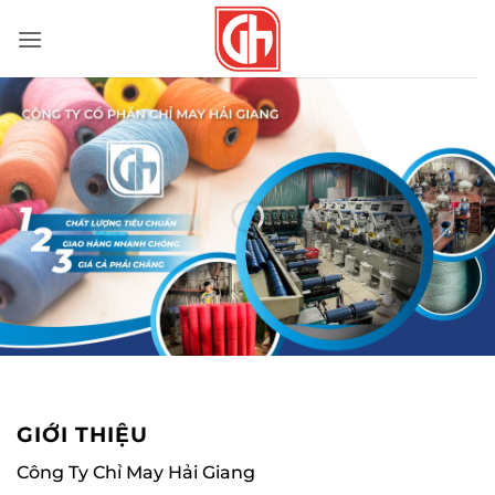
Bỏ
qua
nội
dung
GIỚI THIỆU
Công Ty Chỉ May Hải Giang