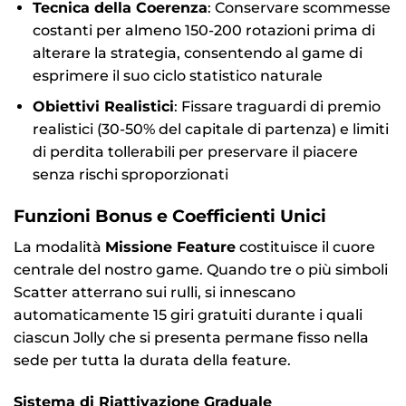
Tecnica della Coerenza
: Conservare scommesse
costanti per almeno 150-200 rotazioni prima di
alterare la strategia, consentendo al game di
esprimere il suo ciclo statistico naturale
Obiettivi Realistici
: Fissare traguardi di premio
realistici (30-50% del capitale di partenza) e limiti
di perdita tollerabili per preservare il piacere
senza rischi sproporzionati
Funzioni Bonus e Coefficienti Unici
La modalità
Missione Feature
costituisce il cuore
centrale del nostro game. Quando tre o più simboli
Scatter atterrano sui rulli, si innescano
automaticamente 15 giri gratuiti durante i quali
ciascun Jolly che si presenta permane fisso nella
sede per tutta la durata della feature.
Sistema di Riattivazione Graduale