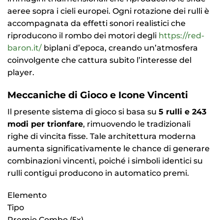
aeree sopra i cieli europei. Ogni rotazione dei rulli è
accompagnata da effetti sonori realistici che
riproducono il rombo dei motori degli
https://red-
baron.it/
biplani d’epoca, creando un’atmosfera
coinvolgente che cattura subito l’interesse del
player.
Meccaniche di Gioco e Icone Vincenti
Il presente sistema di gioco si basa su
5 rulli e 243
modi per trionfare
, rimuovendo le tradizionali
righe di vincita fisse. Tale architettura moderna
aumenta significativamente le chance di generare
combinazioni vincenti, poiché i simboli identici su
rulli contigui producono in automatico premi.
Elemento
Tipo
Premio Combo (5x)