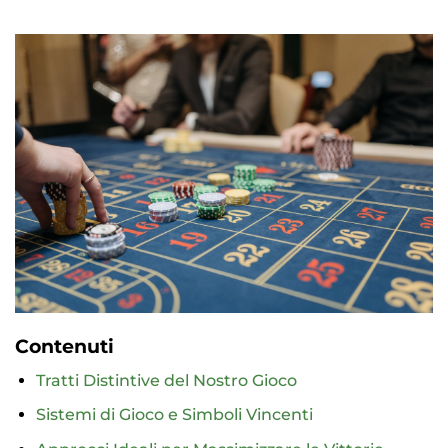
Contenuti
Tratti Distintive del Nostro Gioco
Sistemi di Gioco e Simboli Vincenti