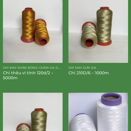
CHỈ MAY KHĂN BÔNG-CHĂN-GA-GỐI-ĐỆM
CHỈ MAY GIÀY DA
Chỉ thêu vi tính 120d/2 –
Chỉ 210D/6 – 1000m
5000m