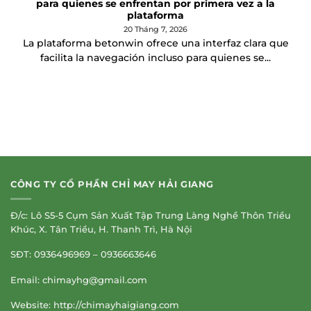
para quienes se enfrentan por primera vez a la
plataforma
20 Tháng 7, 2026
La plataforma betonwin ofrece una interfaz clara que
facilita la navegación incluso para quienes se...
CÔNG TY CỔ PHẦN CHỈ MAY HẢI GIANG
Đ/c: Lô S5-5 Cụm Sản Xuất Tập Trung Làng Nghề Thôn Triều
Khúc, X. Tân Triều, H. Thanh Trì, Hà Nội
SĐT: 0936496969 – 0936663646
Email:
chimayhg@gmail.com
Website: http://chimayhaigiang.com