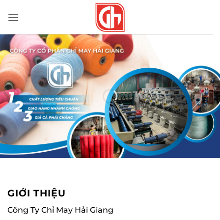
Bỏ
qua
nội
dung
GIỚI THIỆU
Công Ty Chỉ May Hải Giang