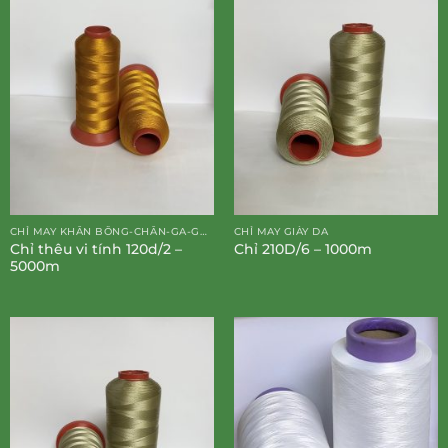
CHỈ MAY KHĂN BÔNG-CHĂN-GA-GỐI-ĐỆM
CHỈ MAY GIÀY DA
Chỉ thêu vi tính 120d/2 –
Chỉ 210D/6 – 1000m
5000m