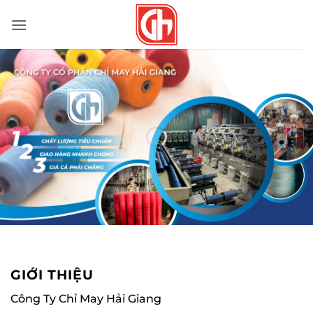
Bỏ
qua
nội
dung
GIỚI THIỆU
Công Ty Chỉ May Hải Giang