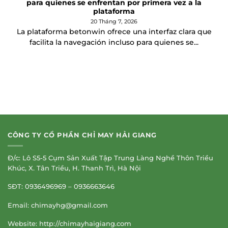
para quienes se enfrentan por primera vez a la
plataforma
20 Tháng 7, 2026
La plataforma betonwin ofrece una interfaz clara que
facilita la navegación incluso para quienes se...
CÔNG TY CỔ PHẦN CHỈ MAY HẢI GIANG
Đ/c: Lô S5-5 Cụm Sản Xuất Tập Trung Làng Nghề Thôn Triều
Khúc, X. Tân Triều, H. Thanh Trì, Hà Nội
SĐT: 0936496969 – 0936663646
Email:
chimayhg@gmail.com
Website: http://chimayhaigiang.com