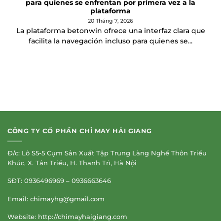
para quienes se enfrentan por primera vez a la
plataforma
20 Tháng 7, 2026
La plataforma betonwin ofrece una interfaz clara que
facilita la navegación incluso para quienes se...
CÔNG TY CỔ PHẦN CHỈ MAY HẢI GIANG
Đ/c: Lô S5-5 Cụm Sản Xuất Tập Trung Làng Nghề Thôn Triều
Khúc, X. Tân Triều, H. Thanh Trì, Hà Nội
SĐT: 0936496969 – 0936663646
Email:
chimayhg@gmail.com
Website: http://chimayhaigiang.com