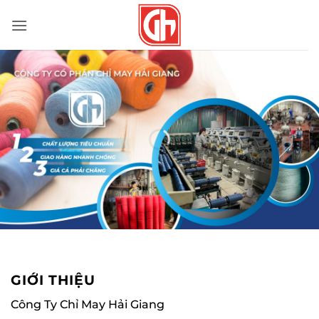
Bỏ
qua
nội
dung
GIỚI THIỆU
Công Ty Chỉ May Hải Giang