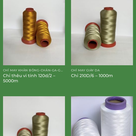
CHỈ MAY KHĂN BÔNG-CHĂN-GA-GỐI-ĐỆM
CHỈ MAY GIÀY DA
Chỉ thêu vi tính 120d/2 –
Chỉ 210D/6 – 1000m
5000m