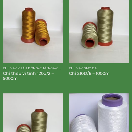
CHỈ MAY KHĂN BÔNG-CHĂN-GA-GỐI-ĐỆM
CHỈ MAY GIÀY DA
Chỉ thêu vi tính 120d/2 –
Chỉ 210D/6 – 1000m
5000m