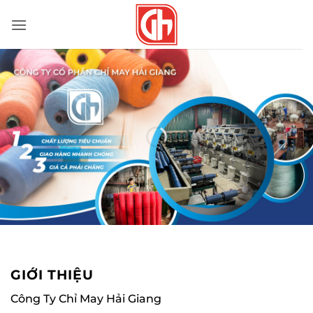
Bỏ
qua
nội
dung
GIỚI THIỆU
Công Ty Chỉ May Hải Giang