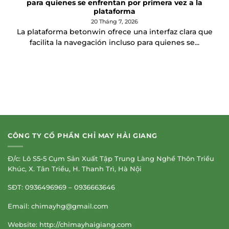
para quienes se enfrentan por primera vez a la
plataforma
20 Tháng 7, 2026
La plataforma betonwin ofrece una interfaz clara que
facilita la navegación incluso para quienes se...
CÔNG TY CỔ PHẦN CHỈ MAY HẢI GIANG
Đ/c: Lô S5-5 Cụm Sản Xuất Tập Trung Làng Nghề Thôn Triều
Khúc, X. Tân Triều, H. Thanh Trì, Hà Nội
SĐT: 0936496969 – 0936663646
Email:
chimayhg@gmail.com
Website: http://chimayhaigiang.com