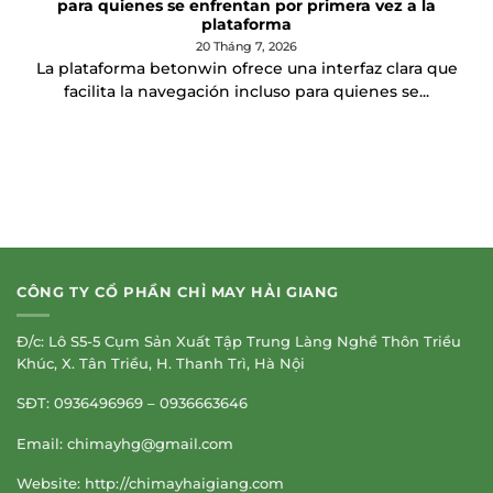
para quienes se enfrentan por primera vez a la
plataforma
20 Tháng 7, 2026
La plataforma betonwin ofrece una interfaz clara que
facilita la navegación incluso para quienes se...
CÔNG TY CỔ PHẦN CHỈ MAY HẢI GIANG
Đ/c: Lô S5-5 Cụm Sản Xuất Tập Trung Làng Nghề Thôn Triều
Khúc, X. Tân Triều, H. Thanh Trì, Hà Nội
SĐT: 0936496969 – 0936663646
Email:
chimayhg@gmail.com
Website: http://chimayhaigiang.com