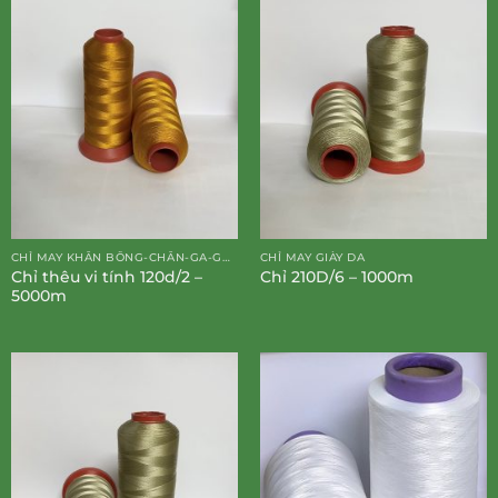
CHỈ MAY KHĂN BÔNG-CHĂN-GA-GỐI-ĐỆM
CHỈ MAY GIÀY DA
Chỉ thêu vi tính 120d/2 –
Chỉ 210D/6 – 1000m
5000m