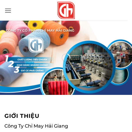
Bỏ
qua
nội
dung
GIỚI THIỆU
Công Ty Chỉ May Hải Giang