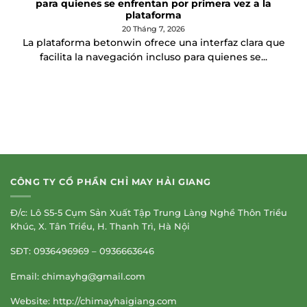
para quienes se enfrentan por primera vez a la
plataforma
20 Tháng 7, 2026
La plataforma betonwin ofrece una interfaz clara que
facilita la navegación incluso para quienes se...
CÔNG TY CỔ PHẦN CHỈ MAY HẢI GIANG
Đ/c: Lô S5-5 Cụm Sản Xuất Tập Trung Làng Nghề Thôn Triều
Khúc, X. Tân Triều, H. Thanh Trì, Hà Nội
SĐT: 0936496969 – 0936663646
Email:
chimayhg@gmail.com
Website: http://chimayhaigiang.com