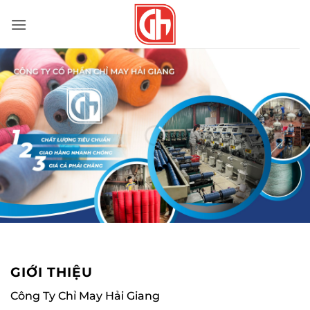
Bỏ
qua
nội
dung
GIỚI THIỆU
Công Ty Chỉ May Hải Giang