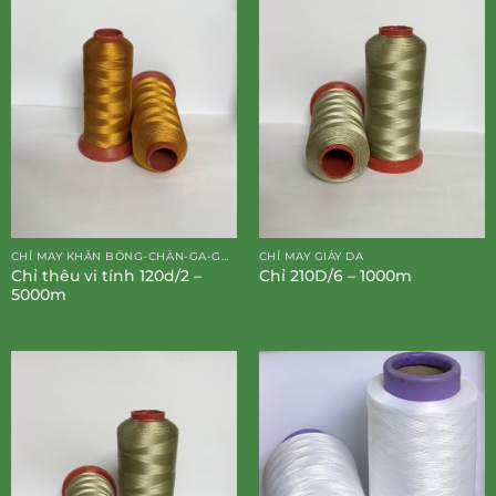
CHỈ MAY KHĂN BÔNG-CHĂN-GA-GỐI-ĐỆM
CHỈ MAY GIÀY DA
Chỉ thêu vi tính 120d/2 –
Chỉ 210D/6 – 1000m
5000m