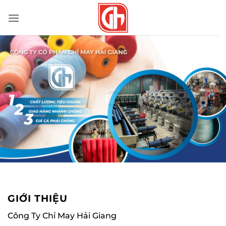
Bỏ
qua
nội
dung
GIỚI THIỆU
Công Ty Chỉ May Hải Giang