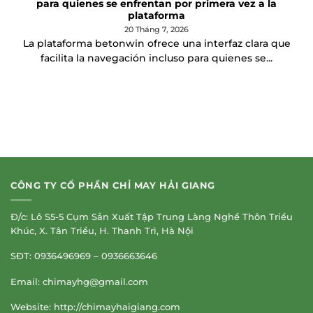
para quienes se enfrentan por primera vez a la
plataforma
20 Tháng 7, 2026
La plataforma betonwin ofrece una interfaz clara que
facilita la navegación incluso para quienes se...
CÔNG TY CỔ PHẦN CHỈ MAY HẢI GIANG
Đ/c: Lô S5-5 Cụm Sản Xuất Tập Trung Làng Nghề Thôn Triều
Khúc, X. Tân Triều, H. Thanh Trì, Hà Nội
SĐT: 0936496969 – 0936663646
Email:
chimayhg@gmail.com
Website: http://chimayhaigiang.com