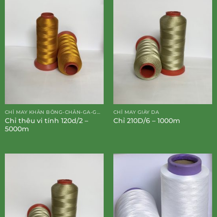
CHỈ MAY KHĂN BÔNG-CHĂN-GA-GỐI-ĐỆM
CHỈ MAY GIÀY DA
Chỉ thêu vi tính 120d/2 –
Chỉ 210D/6 – 1000m
5000m