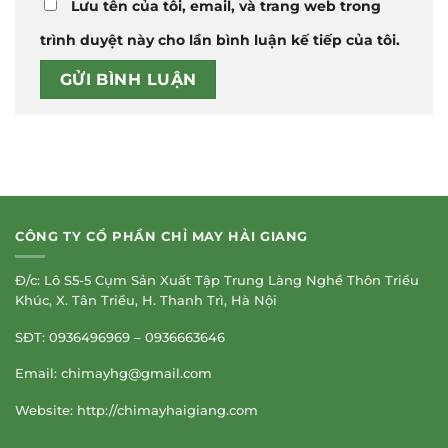
Lưu tên của tôi, email, và trang web trong
trình duyệt này cho lần bình luận kế tiếp của tôi.
CÔNG TY CỔ PHẦN CHỈ MAY HẢI GIANG
Đ/c: Lô S5-5 Cụm Sản Xuất Tập Trung Làng Nghề Thôn Triều
Khúc, X. Tân Triều, H. Thanh Trì, Hà Nội
SĐT: 0936496969 – 0936663646
Email:
chimayhg@gmail.com
Website: http://chimayhaigiang.com