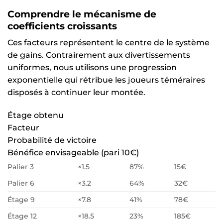
Comprendre le mécanisme de
coefficients croissants
Ces facteurs représentent le centre de le système
de gains. Contrairement aux divertissements
uniformes, nous utilisons une progression
exponentielle qui rétribue les joueurs téméraires
disposés à continuer leur montée.
Étage obtenu
Facteur
Probabilité de victoire
Bénéfice envisageable (pari 10€)
Palier 3
×1.5
87%
15€
Palier 6
×3.2
64%
32€
Étage 9
×7.8
41%
78€
Étage 12
×18.5
23%
185€