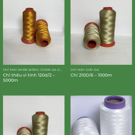
CHỈ MAY KHĂN BÔNG-CHĂN-GA-GỐI-ĐỆM
CHỈ MAY GIÀY DA
Chỉ thêu vi tính 120d/2 –
Chỉ 210D/6 – 1000m
5000m