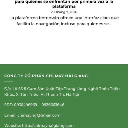
para quienes se enfrentan por primera vez a la
plataforma
20 Tháng 7, 2026
La plataforma betonwin ofrece una interfaz clara que
facilita la navegación incluso para quienes se...
CÔNG TY CỔ PHẦN CHỈ MAY HẢI GIANG
Đ/c: Lô S5-5 Cụm Sản Xuất Tập Trung Làng Nghề Thôn Triều
Khúc, X. Tân Triều, H. Thanh Trì, Hà Nội
SĐT: 0936496969 – 0936663646
Email:
chimayhg@gmail.com
Website: http://chimayhaigiang.com