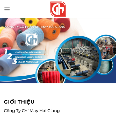
Bỏ
qua
nội
dung
GIỚI THIỆU
Công Ty Chỉ May Hải Giang