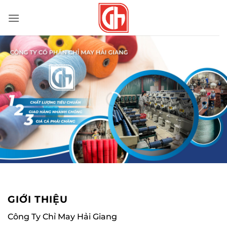
Bỏ
qua
nội
dung
GIỚI THIỆU
Công Ty Chỉ May Hải Giang