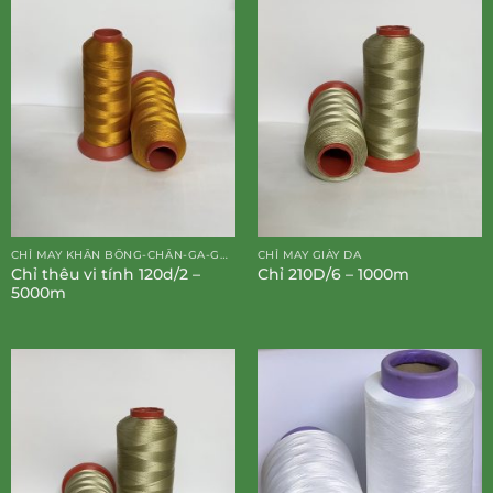
CHỈ MAY KHĂN BÔNG-CHĂN-GA-GỐI-ĐỆM
CHỈ MAY GIÀY DA
Chỉ thêu vi tính 120d/2 –
Chỉ 210D/6 – 1000m
5000m