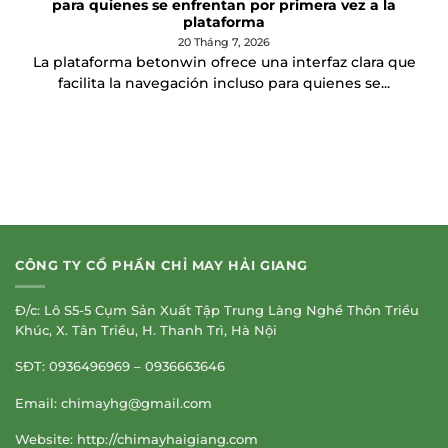
para quienes se enfrentan por primera vez a la
plataforma
20 Tháng 7, 2026
La plataforma betonwin ofrece una interfaz clara que
facilita la navegación incluso para quienes se...
CÔNG TY CỔ PHẦN CHỈ MAY HẢI GIANG
Đ/c: Lô S5-5 Cụm Sản Xuất Tập Trung Làng Nghề Thôn Triều
Khúc, X. Tân Triều, H. Thanh Trì, Hà Nội
SĐT: 0936496969 – 0936663646
Email:
chimayhg@gmail.com
Website: http://chimayhaigiang.com