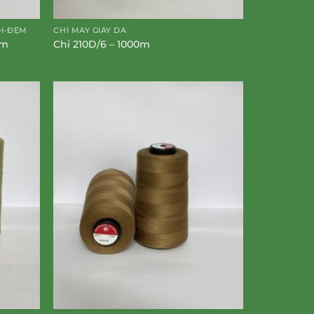
ỐI-ĐỆM
CHỈ MAY GIÀY DA
0m
Chỉ 210D/6 – 1000m