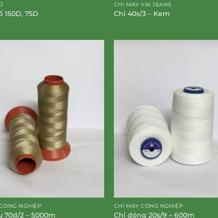
Ổ
CHỈ MAY VẢI JEANS
sổ 150D, 75D
Chỉ 40s/3 – Kem
 CÔNG NGHIỆP
CHỈ MAY CÔNG NGHIỆP
u 70d/2 – 5000m
Chỉ dóng 20s/9 – 600m