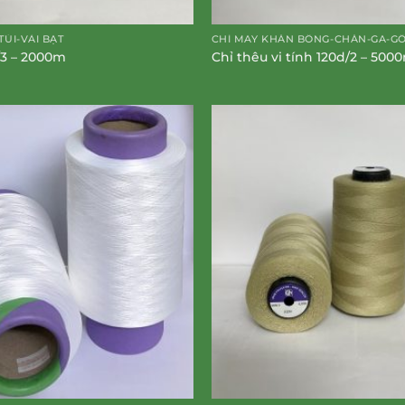
TÚI-VẢI BẠT
CHỈ MAY KHĂN BÔNG-CHĂN-GA-G
/3 – 2000m
Chỉ thêu vi tính 120d/2 – 500