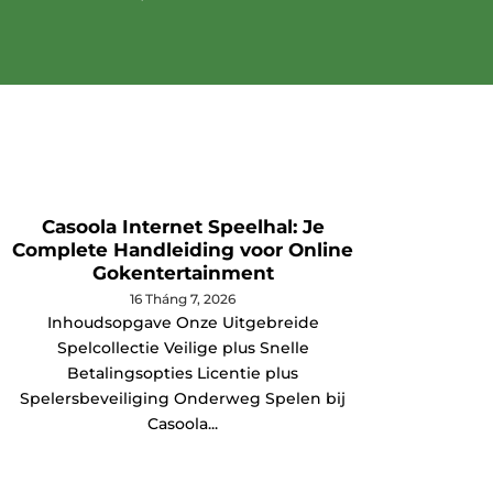
Casoola Internet Speelhal: Je
Poró
Complete Handleiding voor Online
Gokentertainment
Jak Po
16 Tháng 7, 2026
Inhoudsopgave Onze Uitgebreide
tle mię
Spelcollectie Veilige plus Snelle
Betalingsopties Licentie plus
Spelersbeveiliging Onderweg Spelen bij
Casoola...