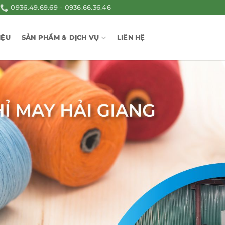
0936.49.69.69 - 0936.66.36.46
IỆU
SẢN PHẨM & DỊCH VỤ
LIÊN HỆ