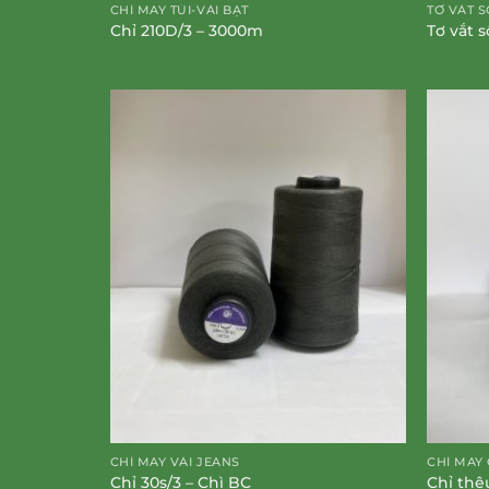
CHỈ MAY TÚI-VẢI BẠT
TƠ VẮT S
Chỉ 210D/3 – 3000m
Tơ vắt 
CHỈ MAY VẢI JEANS
CHỈ MAY
Chỉ 30s/3 – Chì BC
Chỉ thê