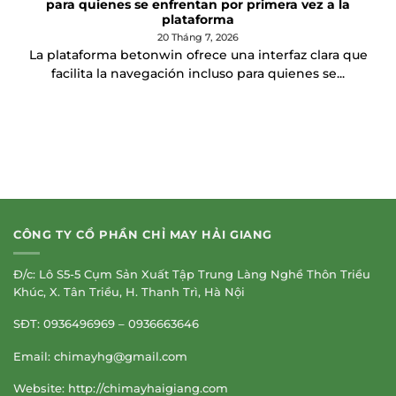
para quienes se enfrentan por primera vez a la
plataforma
20 Tháng 7, 2026
La plataforma betonwin ofrece una interfaz clara que
facilita la navegación incluso para quienes se...
CÔNG TY CỔ PHẦN CHỈ MAY HẢI GIANG
Đ/c: Lô S5-5 Cụm Sản Xuất Tập Trung Làng Nghề Thôn Triều
Khúc, X. Tân Triều, H. Thanh Trì, Hà Nội
SĐT: 0936496969 – 0936663646
Email:
chimayhg@gmail.com
Website: http://chimayhaigiang.com