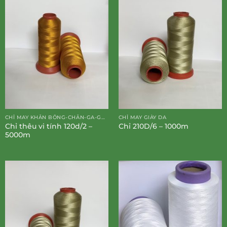
CHỈ MAY KHĂN BÔNG-CHĂN-GA-GỐI-ĐỆM
CHỈ MAY GIÀY DA
Chỉ thêu vi tính 120d/2 –
Chỉ 210D/6 – 1000m
5000m